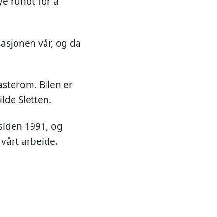
ye rundt for å
sasjonen vår, og da
lasterom. Bilen er
ilde Sletten.
 siden 1991, og
 vårt arbeide.