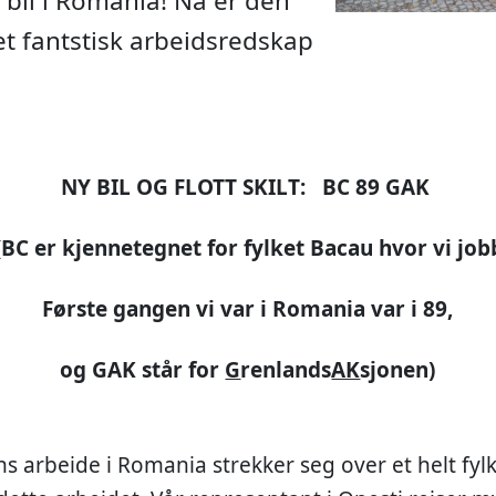
 bil i Romania! Nå er den
et fantstisk arbeidsredskap
NY BIL OG FLOTT SKILT: BC 89 GAK
 er kjennetegnet for fylket Bacau hvor vi job
Første gangen vi var i Romania var i 89,
og GAK står for
G
renlands
AK
sjonen)
 arbeide i Romania strekker seg over et helt fylke