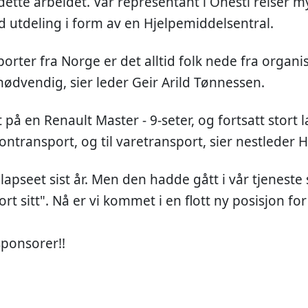
 dette arbeidet. Vår representant i Onesti reiser m
ed utdeling i form av en Hjelpemiddelsentral.
orter fra Norge er det alltid folk nede fra organi
 nødvendig, sier leder Geir Arild Tønnessen.
lt på en Renault Master - 9-seter, og fortsatt stort 
sontransport, og til varetransport, sier nestleder H
lapseet sist år. Men den hadde gått i vår tjeneste
rt sitt". Nå er vi kommet i en flott ny posisjon for
 sponsorer!!