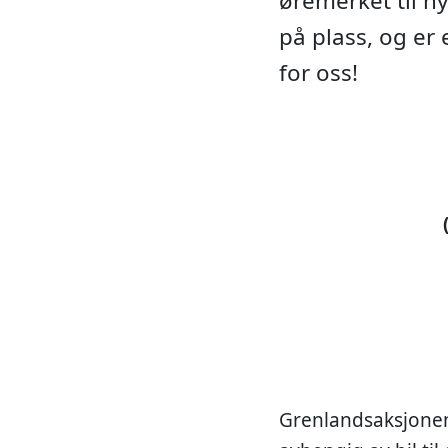
øremerket til ny
på plass, og er 
for oss!
(BC
Grenlandsaksjonens