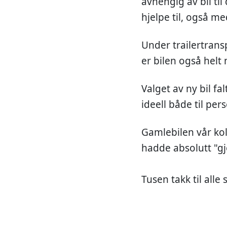
avhengig av bil til
hjelpe til, også m
Under trailertransp
er bilen også helt
Valget av ny bil fa
ideell både til per
Gamlebilen vår kol
hadde absolutt "gjo
Tusen takk til alle