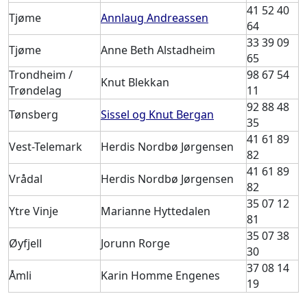
41 52 40
Tjøme
Annlaug Andreassen
64
33 39 09
Tjøme
Anne Beth Alstadheim
65
Trondheim /
98 67 54
Knut Blekkan
Trøndelag
11
92 88 48
Tønsberg
Sissel og Knut Bergan
35
41 61 89
Vest-Telemark
Herdis Nordbø Jørgensen
82
41 61 89
Vrådal
Herdis Nordbø Jørgensen
82
35 07 12
Ytre Vinje
Marianne Hyttedalen
81
35 07 38
Øyfjell
Jorunn Rorge
30
37 08 14
Åmli
Karin Homme Engenes
19