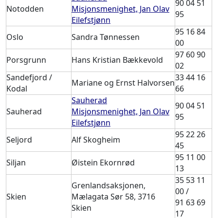
90 04 51
Notodden
Misjonsmenighet, Jan Olav
95
Eilefstjønn
95 16 84
Oslo
Sandra Tønnessen
00
97 60 90
Porsgrunn
Hans Kristian Bækkevold
02
Sandefjord /
33 44 16
Mariane og Ernst Halvorsen
Kodal
66
Sauherad
90 04 51
Sauherad
Misjonsmenighet, Jan Olav
95
Eilefstjønn
95 22 26
Seljord
Alf Skogheim
45
95 11 00
Siljan
Øistein Ekornrød
13
35 53 11
Grenlandsaksjonen,
00 /
Skien
Mælagata Sør 58, 3716
91 63 69
Skien
17