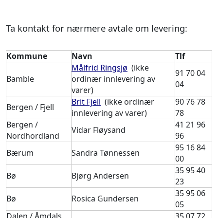
Ta kontakt for nærmere avtale om levering:
Kommune
Navn
Tlf
Målfrid Ringsjø
(ikke
91 70 04
Bamble
ordinær innlevering av
04
varer)
Brit Fjell
(ikke ordinær
90 76 78
Bergen / Fjell
innlevering av varer)
78
Bergen /
41 21 96
Vidar Fløysand
Nordhordland
96
95 16 84
Bærum
Sandra Tønnessen
00
35 95 40
Bø
Bjørg Andersen
23
35 95 06
Bø
Rosica Gundersen
05
Dalen / Åmdals
35 07 72