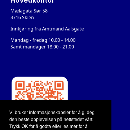
Hovedkontor
Mælagata Sør 58
3716 Skien
Innkjøring fra Amtmand Aalsgate
Mandag - fredag 10.00 - 14.00
Samt mandager 18.00 - 21.00
Vi bruker informasjonskapsler for å gi deg
den beste opplevelsen på nettstedet vårt.
Trykk OK for å godta eller les mer for å