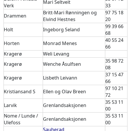
Mari Seltveit
Verk
33
Britt-Mari Rønningen og
97 75 18
Drammen
Eivind Hestnes
20
99 39 66
Holt
Ingeborg Seland
68
40 55 24
Horten
Monrad Menes
66
Kragerø
Weli Levang
35 98 72
Kragerø
Wenche Åsulfsen
08
37 15 47
Kragerø
Lisbeth Leivann
66
97 10 21
Kristiansand S
Ellen og Olav Breen
72
35 53 11
Larvik
Grenlandsaksjonen
00
Nome / Lunde /
35 53 11
Grenlandsaksjonen
Ulefoss
00
Sauherad