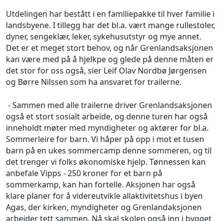
Utdelingen har bestått i en familiepakke til hver familie i
landsbyene. I tillegg har det bl.a. vært mange rullestoler,
dyner, sengeklær, leker, sykehusutstyr og mye annet.
Det er et meget stort behov, og når Grenlandsaksjonen
kan være med på å hjelkpe og glede på denne måten er
det stor for oss også, sier Leif Olav Nordbø Jørgensen
og Børre Nilssen som ha ansvaret for trailerne.
- Sammen med alle trailerne driver Grenlandsaksjonen
også et stort sosialt arbeide, og denne turen har også
inneholdt møter med myndigheter og aktører for bl.a.
Sommerleire for barn. Vi håper på opp i mot et tusen
barn på en ukes sommercamp denne sommeren, og til
det trenger vi folks økonomiske hjelp. Tønnessen kan
anbefale Vipps - 250 kroner for et barn på
sommerkamp, kan han fortelle. Aksjonen har også
klare planer for å videreutvikle allaktivitetshus i byen
Agas, der kirken, myndigheter og Grenlandaksjonen
arbeider tett sammen. Nå skal skolen også inn i bygget