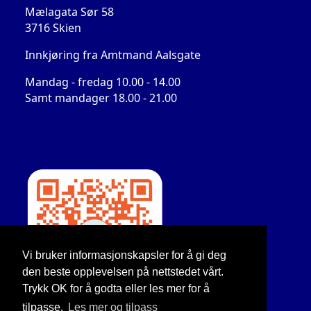
Mælagata Sør 58
3716 Skien
Innkjøring fra Amtmand Aalsgate
Mandag - fredag 10.00 - 14.00
Samt mandager 18.00 - 21.00
Vi bruker informasjonskapsler for å gi deg
den beste opplevelsen på nettstedet vårt.
Trykk OK for å godta eller les mer for å
tilpasse.
Les mer og tilpass