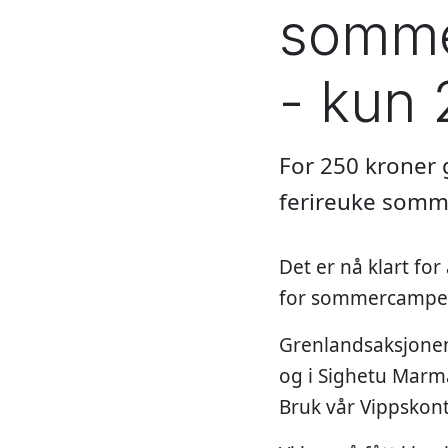
somme
- kun 
For 250 kroner 
ferireuke somm
Det er nå klart fo
for sommercamper,
Grenlandsaksjonen 
og i Sighetu Marmat
Bruk vår Vippskon