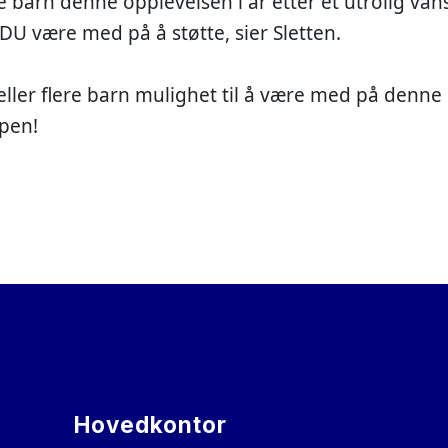
e barn denne opplevelsen i år etter et utrolig van
 DU være med på å støtte, sier Sletten.
 eller flere barn mulighet til å være med på denne
lpen!
Hovedkontor