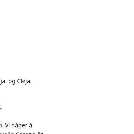
a, og Cleja.
!
n. Vi håper å