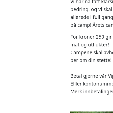
Vi har nå fått kla
bedring, og vi ska
allerede i full gan
på camp! Årets cam
For kroner 250 gir
mat og utflukter!
Campene skal avhol
ber om din støtte!
Betal gjerne vår V
Elller kontonumme
Merk innbetaling