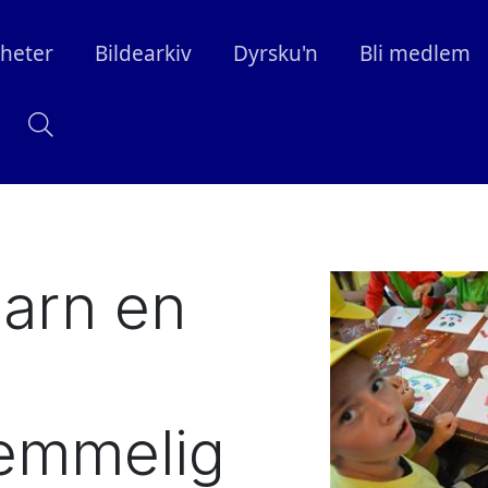
heter
Bildearkiv
Dyrsku'n
Bli medlem
barn en
lemmelig