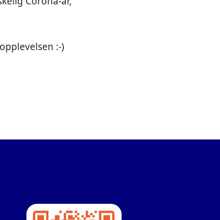
skelig Corona-år,
 opplevelsen :-)