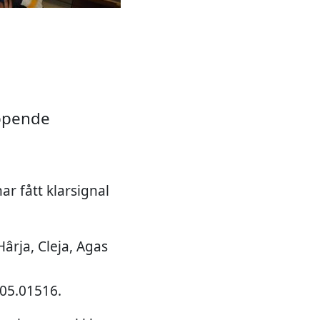
appende
ar fått klarsignal
ârja, Cleja, Agas
.05.01516.