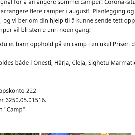
rsignal for å arrangere sommercamper! Corona-situ
l arrangere flere camper i august! Planlegging og
g, og vi ber om din hjelp til å kunne sende tett o
per vil bli større enn noen gang!
 du et barn opphold på en camp i en uke! Prisen 
des både i Onesti, Härja, Cleja, Sighetu Marmatiei
ippskonto 222
r 6250.05.01516.
en "Camp"