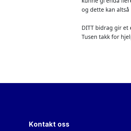
kunne gi enda fler
og dette kan altså
DITT bidrag gir et
Tusen takk for hje
Kontakt oss