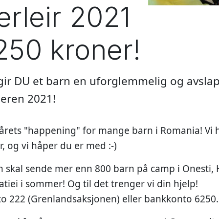
rleir 2021
250 kroner!
gir DU et barn en uforglemmelig og avsl
eren 2021!
r årets "happening" for mange barn i Romania! Vi h
 og vi håper du er med :-)
skal sende mer enn 800 barn på camp i Onesti, H
iei i sommer! Og til det trenger vi din hjelp!
to 222 (Grenlandsaksjonen) eller bankkonto 6250