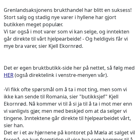
Grenlandsaksjonens brukthandel har blitt en suksess!
Stort salg og stadig nye varer i hyllene har gjort
butikken meget populær.
Vi tar også i mot varer som vi kan selge, og inntekten
går direkte til vårt hjelpearbeide! - Og heldigvis får vi
mye bra varer, sier Kjell Ekornrød.
Det er egen bruktbutikk-side her på nettet, så følg med
HER
(også direktelink i venstre-menyen vår).
-Vi fikk ofte spørsmål om å ta i mot ting, men som vi
ikke kan sende til Romania, sier "butikksjef" Kjell
Ekornrød. Nå kommer vi til å si ja til å ta i mot mer enn
vi vanligvis gjør, men med beskjed om at da selger vi
tingene. Inntektene går direkte til hjelpearbeidet vårt,
sier han.
Det er i et av hjørnene på kontoret på Mæla at salget vil
foregå, og kun fremtiden vil vise hva som kommer til å