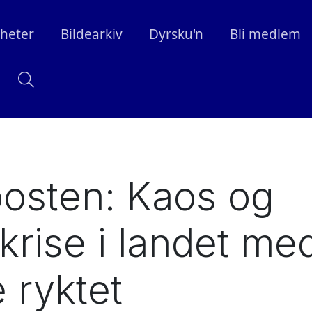
heter
Bildearkiv
Dyrsku'n
Bli medlem
osten: Kaos og
rise i landet me
e ryktet